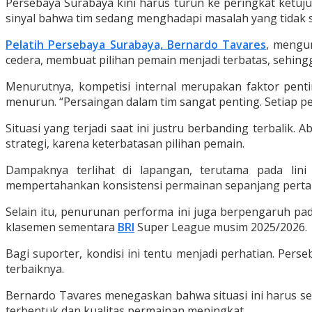
Persebaya Surabaya kini harus turun ke peringkat ketuju
sinyal bahwa tim sedang menghadapi masalah yang tidak 
Pelatih Persebaya Surabaya, Bernardo Tavares
, mengun
cedera, membuat pilihan pemain menjadi terbatas, sehingg
Menurutnya, kompetisi internal merupakan faktor pent
menurun. “Persaingan dalam tim sangat penting. Setiap p
Situasi yang terjadi saat ini justru berbanding terbalik
strategi, karena keterbatasan pilihan pemain.
Dampaknya terlihat di lapangan, terutama pada lini
mempertahankan konsistensi permainan sepanjang perta
Selain itu, penurunan performa ini juga berpengaruh pa
klasemen sementara
BRI
Super League musim 2025/2026.
Bagi suporter, kondisi ini tentu menjadi perhatian. Pe
terbaiknya.
Bernardo Tavares menegaskan bahwa situasi ini harus seg
terbentuk dan kualitas permainan meningkat.