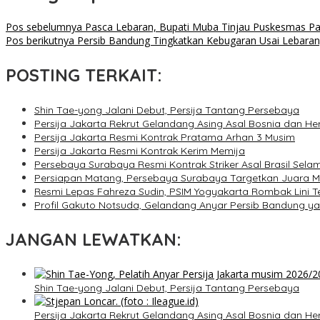
Pos sebelumnya
Pasca Lebaran, Bupati Muba Tinjau Puskesmas Pa
Pos berikutnya
Persib Bandung Tingkatkan Kebugaran Usai Lebaran,
POSTING TERKAIT:
Shin Tae-yong Jalani Debut, Persija Tantang Persebaya
Persija Jakarta Rekrut Gelandang Asing Asal Bosnia dan He
Persija Jakarta Resmi Kontrak Pratama Arhan 3 Musim
Persija Jakarta Resmi Kontrak Kerim Memija
Persebaya Surabaya Resmi Kontrak Striker Asal Brasil Sela
Persiapan Matang, Persebaya Surabaya Targetkan Juara M
Resmi Lepas Fahreza Sudin, PSIM Yogyakarta Rombak Lini 
Profil Gakuto Notsuda, Gelandang Anyar Persib Bandung y
JANGAN LEWATKAN:
Shin Tae-yong Jalani Debut, Persija Tantang Persebaya
Persija Jakarta Rekrut Gelandang Asing Asal Bosnia dan He