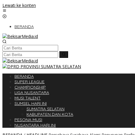
Lewati ke konten
BERANDA
BERANDA
SUPER LEAGUE
CHAMPIONSHIP
LIGA NUSANTARA
MUSI TALENT
SUMSEL HARI INI
SUMATRA SELATAN
KABUPATEN DAN KOTA
PESONA MUSI
NUSANTARA HARI INI
BERANDA
/
HEADLINE
Persebaya Surabaya Alami Penurunan Perfor