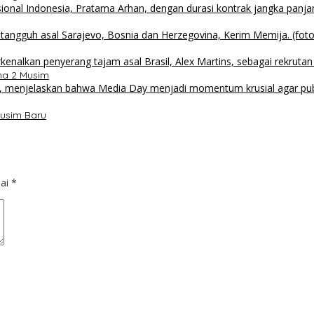
ma 2 Musim
usim Baru
dai
*