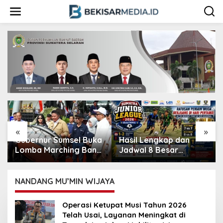
L
e
w
a
t
i
k
e
k
o
n
t
e
n
«
»
ka
Hasil Lengkap dan
Sumatera Junior
nd
Jadwal 8 Besar
League 2026 Regional
Sumatera Junior
Palembang Resmi
League 2026 Regional
Dimulai, Ratusan
Palembang
Pemain Unjuk Gigi di
NANDANG MU’MIN WIJAYA
Stadion Kamboja
Operasi Ketupat Musi Tahun 2026
Telah Usai, Layanan Meningkat di