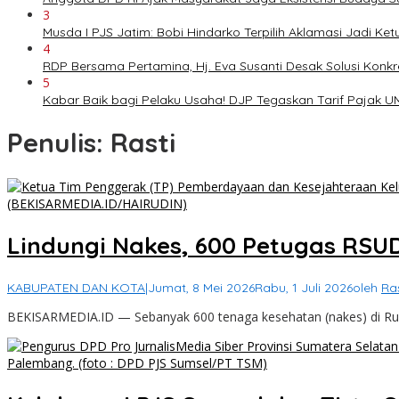
3
Musda I PJS Jatim: Bobi Hindarko Terpilih Aklamasi Jadi Ke
4
RDP Bersama Pertamina, Hj. Eva Susanti Desak Solusi Konkr
5
Kabar Baik bagi Pelaku Usaha! DJP Tegaskan Tarif Pajak U
Penulis:
Rasti
Lindungi Nakes, 600 Petugas RSUD
KABUPATEN DAN KOTA
|
Jumat, 8 Mei 2026
Rabu, 1 Juli 2026
oleh
Ras
BEKISARMEDIA.ID — Sebanyak 600 tenaga kesehatan (nakes) di 