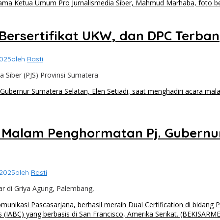
4 Bersertifikat UKW, dan DPC Terba
2025
oleh
Rasti
 Siber (PJS) Provinsi Sumatera
i Malam Penghormatan Pj. Gubern
 2025
oleh
Rasti
r di Griya Agung, Palembang,