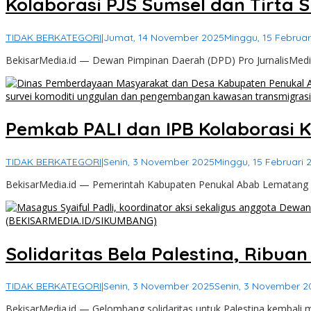
Kolaborasi PJS Sumsel dan Tirta 
TIDAK BERKATEGORI
|
Jumat, 14 November 2025
Minggu, 15 Februar
BekisarMedia.id — Dewan Pimpinan Daerah (DPD) Pro JurnalisMedia
Pemkab PALI dan IPB Kolaborasi
TIDAK BERKATEGORI
|
Senin, 3 November 2025
Minggu, 15 Februari 
BekisarMedia.id — Pemerintah Kabupaten Penukal Abab Lematang Il
Solidaritas Bela Palestina, Ribu
TIDAK BERKATEGORI
|
Senin, 3 November 2025
Senin, 3 November 2
BekisarMedia.id — Gelombang solidaritas untuk Palestina kembali