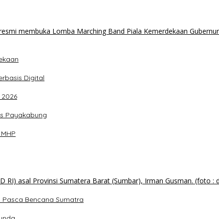
dekaan
basis Digital
 2026
as Payakabung
T MHP
n Pasca Bencana Sumatra
Sunda