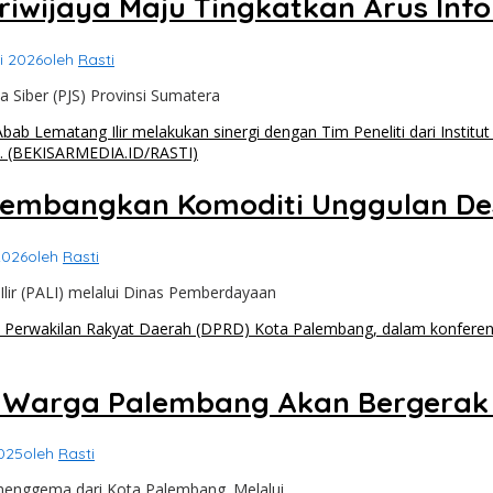
Sriwijaya Maju Tingkatkan Arus In
i 2026
oleh
Rasti
 Siber (PJS) Provinsi Sumatera
 Kembangkan Komoditi Unggulan D
2026
oleh
Rasti
ir (PALI) melalui Dinas Pemberdayaan
an Warga Palembang Akan Bergerak 
025
oleh
Rasti
 menggema dari Kota Palembang. Melalui