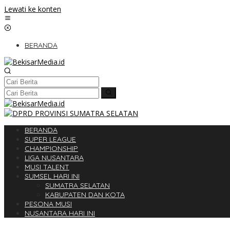
Lewati ke konten
BERANDA
BERANDA
SUPER LEAGUE
CHAMPIONSHIP
LIGA NUSANTARA
MUSI TALENT
SUMSEL HARI INI
SUMATRA SELATAN
KABUPATEN DAN KOTA
PESONA MUSI
NUSANTARA HARI INI