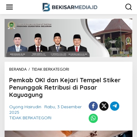
L
e
w
a
t
i
k
e
k
o
n
t
e
BERANDA
/
TIDAK BERKATEGORI
P
n
e
Pemkab OKI dan Kejari Tempel Stiker
m
k
Penunggak Retribusi di Pasar
a
Kayuagung
b
O
Oyong Hairudin
Rabu, 3 Desember
K
2025
I
TIDAK BERKATEGORI
d
a
n
K