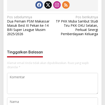
N
Pos sebelumnya
Pos berikutnya
Dua Pemain PSM Makassar
TP PKK Muba Sambut Studi
a
Masuk Best XI Pekan ke-14
Tiru PKK OKU Selatan,
v
BRI Super League Musim
Perkuat Sinergi
2025/2026
Pemberdayaan Keluarga
i
g
a
Tinggalkan Balasan
s
i
Alamat email Anda tidak akan dipublikasikan.
Ruas yang wajib
ditandai
*
p
o
s