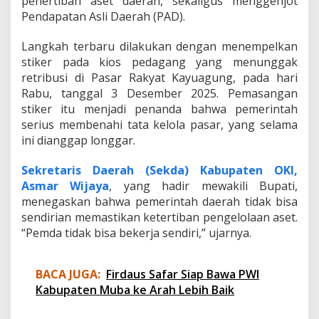
penertiban aset daerah, sekaligus menggenjot
k
Pendapatan Asli Daerah (PAD).
R
e
Langkah terbaru dilakukan dengan menempelkan
t
stiker pada kios pedagang yang menunggak
r
i
retribusi di Pasar Rakyat Kayuagung, pada hari
b
Rabu, tanggal 3 Desember 2025. Pemasangan
u
stiker itu menjadi penanda bahwa pemerintah
s
serius membenahi tata kelola pasar, yang selama
i
d
ini dianggap longgar.
i
P
Sekretaris Daerah (Sekda) Kabupaten OKI,
a
Asmar Wijaya
, yang hadir mewakili Bupati,
s
menegaskan bahwa pemerintah daerah tidak bisa
a
r
sendirian memastikan ketertiban pengelolaan aset.
K
“Pemda tidak bisa bekerja sendiri,” ujarnya.
a
y
u
BACA JUGA:
Firdaus Safar Siap Bawa PWI
a
Kabupaten Muba ke Arah Lebih Baik
g
u
n